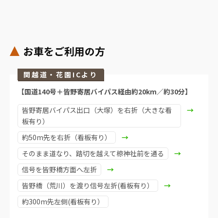
お車をご利用の方
関越道・花園ICより
【国道140号＋皆野寄居バイパス経由約20km／約30分】
皆野寄居バイパス出口（大塚）を右折（大きな看
板有り）
約50m先を右折（看板有り）
そのまま道なり、踏切を越えて椋神社前を通る
信号を皆野橋方面へ左折
皆野橋（荒川）を渡り信号左折(看板有り）
約300m先左側(看板有り）