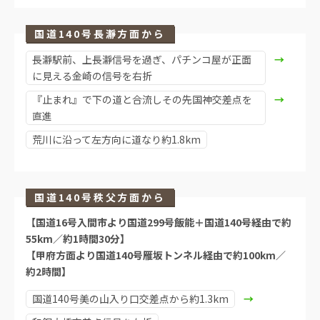
国道140号長瀞方面から
長瀞駅前、上長瀞信号を過ぎ、パチンコ屋が正面
に見える金崎の信号を右折
『止まれ』で下の道と合流しその先国神交差点を
直進
荒川に沿って左方向に道なり約1.8km
国道140号秩父方面から
【国道16号入間市より国道299号飯能＋国道140号経由で約
55km／約1時間30分】
【甲府方面より国道140号雁坂トンネル経由で約100km／
約2時間】
国道140号美の山入り口交差点から約1.3km