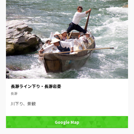
長瀞ライン下り・長瀞岩畳
長瀞
川下り、景観
Google Map