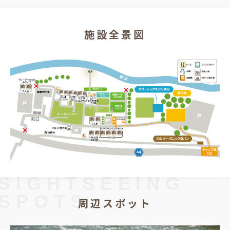
施設全景図
SIGHTSEEING
SPOTS
周辺スポット