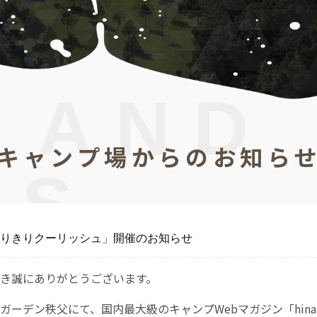
 AND
キャンプ場からのお知ら
CS
りきりクーリッシュ」開催のお知らせ
き誠にありがとうございます。
ーデン秩父にて、国内最大級のキャンプWebマガジン「hinata