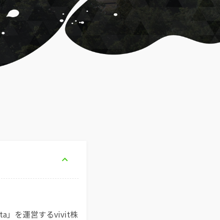
せ
」を運営するvivit株