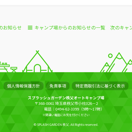
のお知らせ
キャンプ場からのお知らせの
一覧
次
のキャ
個人情報保護方針
免責事項
特定商取引法に基づく表示
スプラッシュガーデン秩父オートキャンプ場
〒368-0061 埼玉県秩父市小柱326－2
電話：0494-62-3399（9時～17時）
※間違い電話にお気を付けください
© SPLASH GARDEN 秩父. All Rights reserved.